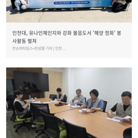
인천대, 유나인체인지와 강화 볼음도서 '해양 정화' 봉
사활동 펼쳐
컨슈머타임스=안성렬 기자 | 인천 ...