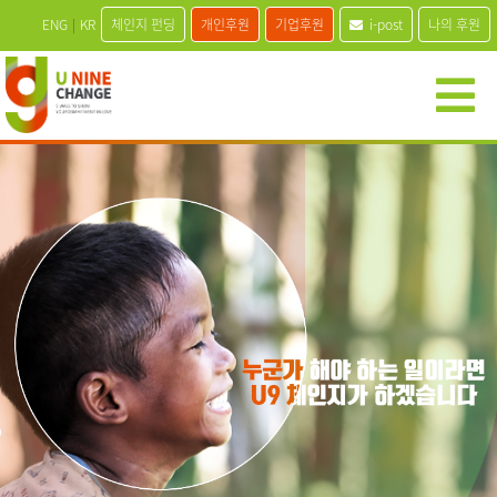
ENG
|
KR
체인지 펀딩
개인후원
기업후원
i-post
나의 후원