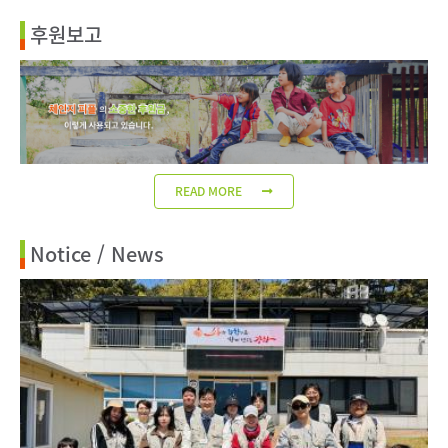
후원보고
READ MORE
Notice / News