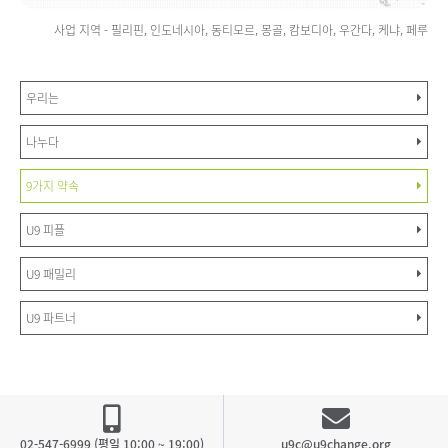
사업 지역 - 필리핀, 인도네시아, 동티모르, 몽골, 캄보디아, 우간다, 케냐, 페루
우리는
나누다
9가지 약속
U9 피플
U9 패밀리
U9 파트너
02-547-6999 (평일 10:00 ~ 19:00)
u9c@u9change.org