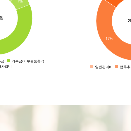
7%
수입
2
17%
부금
기부금/기부물품총액
월사업비
일반관리비
업무추