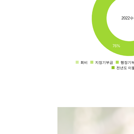
2022
76%
회비
지정기부금
행정기
전년도 이