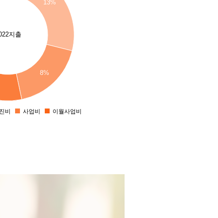
13%
022지출
8%
진비
사업비
이월사업비