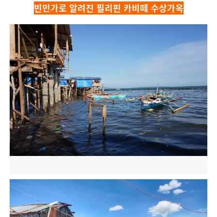
빈민가로 알려진 필리핀 카비떼 수상가옥