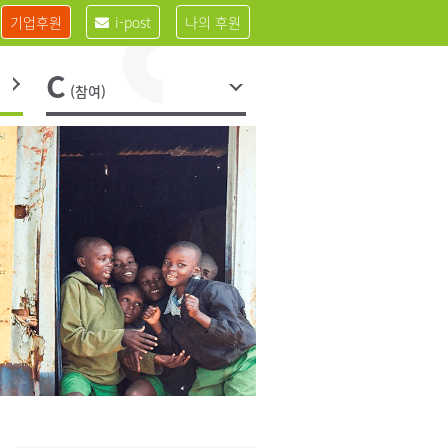
기업후원
i-post
나의 후원
C
(참여)