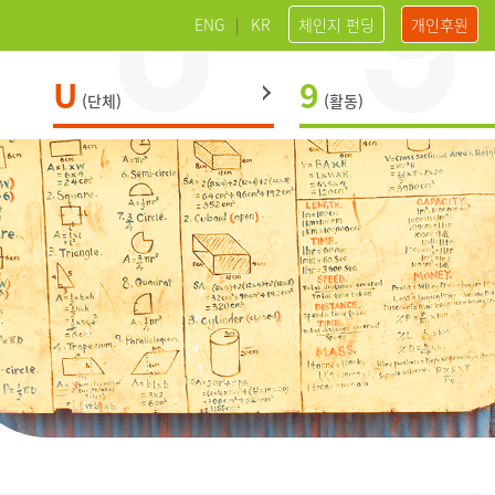
ENG
|
KR
체인지 펀딩
개인후원
U
9
(단체)
(활동)