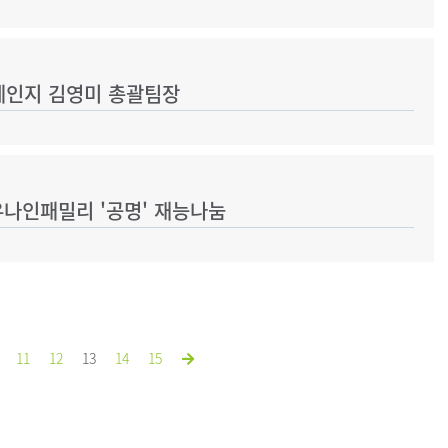
체인지 김영미 총괄팀장
유나인패밀리 '공명' 재능나눔
11
12
13
14
15