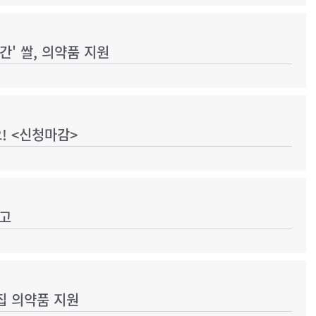
간' 쌀, 의약품 지원
! <신청마감>
공고
집 의약품 지원