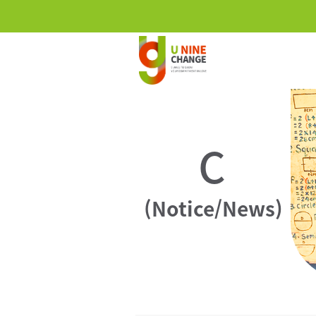
C
(Notice/News)