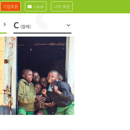
기업후원
i-post
나의 후원
C
(참여)