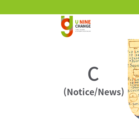
C
(Notice/News)