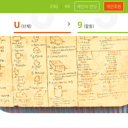
ENG
|
KR
체인지 펀딩
개인후원
U
9
(단체)
(활동)