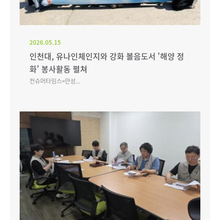
2026.05.15
인천대, 유나인체인지와 강화 볼음도서 '해양 정
화' 봉사활동 펼쳐
컨슈머타임스=안성...