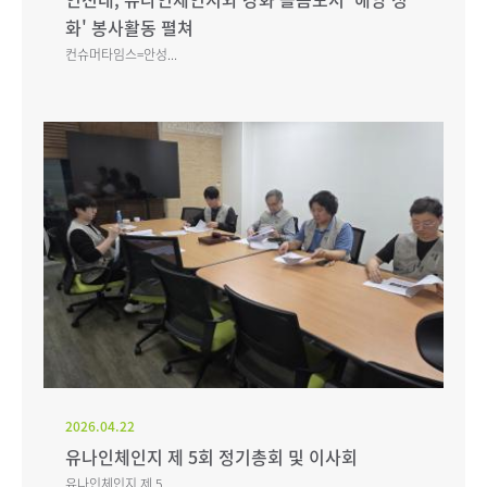
화' 봉사활동 펼쳐
컨슈머타임스=안성...
2026.04.22
유나인체인지 제 5회 정기총회 및 이사회
유나인체인지 제 5...