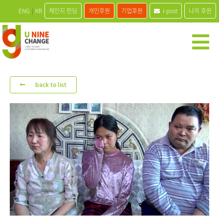
ENG
|
KR
체인지 펀딩
개인후원
기업후원
i-post
나의 후원
back to list