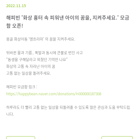
2022.11.15
해피빈 '화상 흉터 속 피워낸 아이의 꿈을, 지켜주세요.' 모금
함 오픈!
몽골 화상아동 '엥흐리마' 의 꿈을 지켜주세요.
뒤바뀐 물과 기름.. 폭발과 동시에 큰불로 번진 사고
"동생을 구해달라고 외쳤던 기억만 나요"
화상의 고통 속 자라난 아이의 꿈
고통 없는 일상을 돌려주세요.
해피빈 모금함 링크 :
https://happybean.naver.com/donations/H000000187308
하루라도 더 빨리 고통 없는 일상을 되돌려줄 수 있도록 많은 관심과 도움 부탁드립
니다.