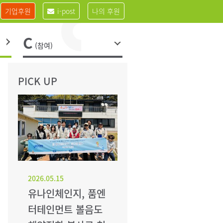
기업후원
i-post
나의 후원
C
(참여)
PICK UP
2026.05.15
유나인체인지, 품엔
터테인먼트 볼음도