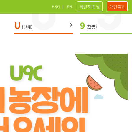
ENG
|
KR
체인지 펀딩
개인후원
U
9
(단체)
(활동)