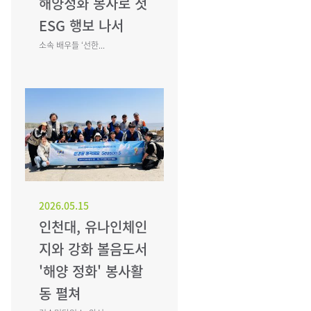
해양정화 봉사로 첫
ESG 행보 나서
소속 배우들 ‘선한...
2026.05.15
인천대, 유나인체인
지와 강화 볼음도서
'해양 정화' 봉사활
동 펼쳐