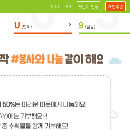
ENG
|
KR
체인지 펀딩
개인후원
U
9
(단체)
(활동)