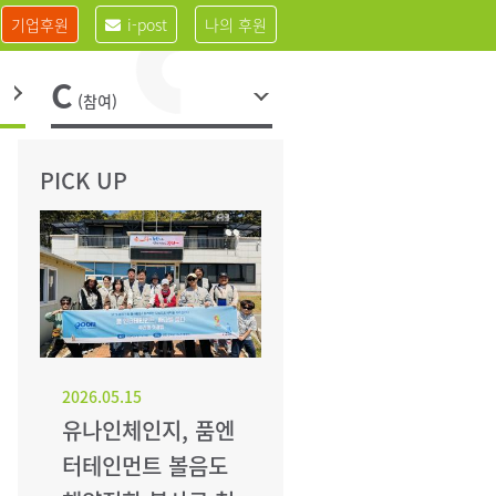
기업후원
i-post
나의 후원
C
(참여)
PICK UP
2026.05.15
유나인체인지, 품엔
터테인먼트 볼음도