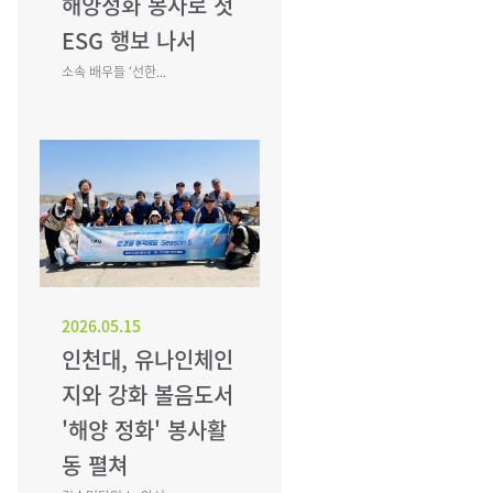
해양정화 봉사로 첫
ESG 행보 나서
소속 배우들 ‘선한...
2026.05.15
인천대, 유나인체인
지와 강화 볼음도서
'해양 정화' 봉사활
동 펼쳐