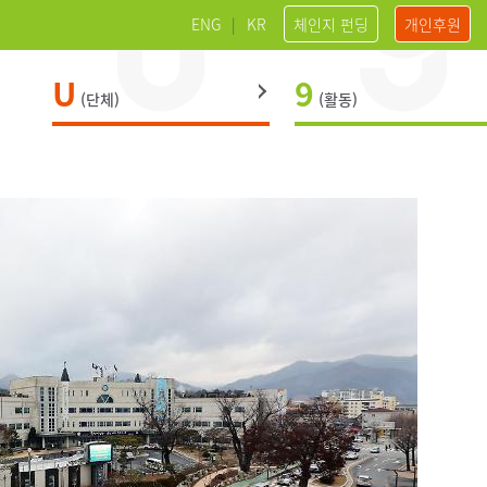
ENG
|
KR
체인지 펀딩
개인후원
U
9
(단체)
(활동)