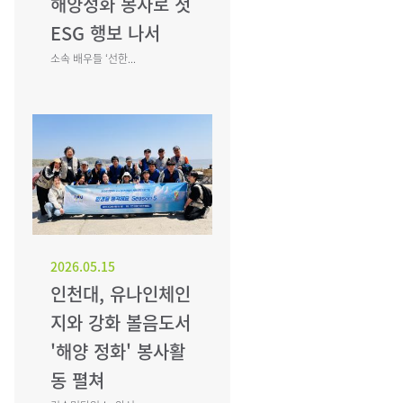
해양정화 봉사로 첫
ESG 행보 나서
소속 배우들 ‘선한...
2026.05.15
인천대, 유나인체인
지와 강화 볼음도서
'해양 정화' 봉사활
동 펼쳐