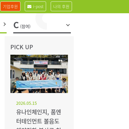
기업후원
i-post
나의 후원
C
(참여)
PICK UP
2026.05.15
유나인체인지, 품엔
터테인먼트 볼음도