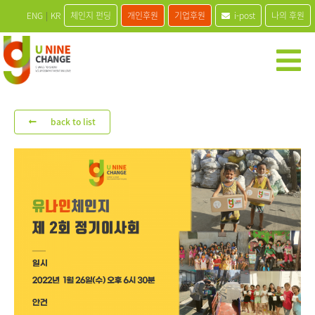
ENG
|
KR
체인지 펀딩
개인후원
기업후원
i-post
나의 후원
back to list