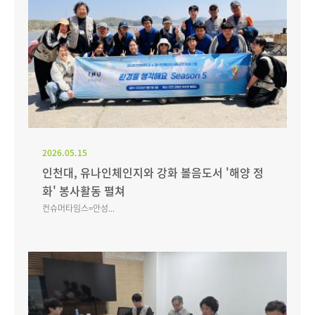
2026.05.15
인천대, 유나인체인지와 강화 볼음도서 '해양 정
화' 봉사활동 펼쳐
컨슈머타임스=안성...