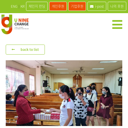
ENG
|
KR
체인지 펀딩
개인후원
기업후원
i-post
나의 후원
back to list