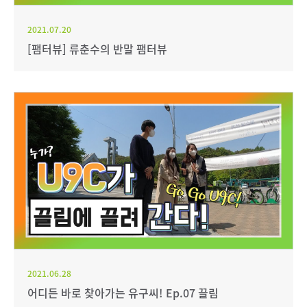
2021.07.20
[팸터뷰] 류춘수의 반말 팸터뷰
2021.06.28
어디든 바로 찾아가는 유구씨! Ep.07 끌림