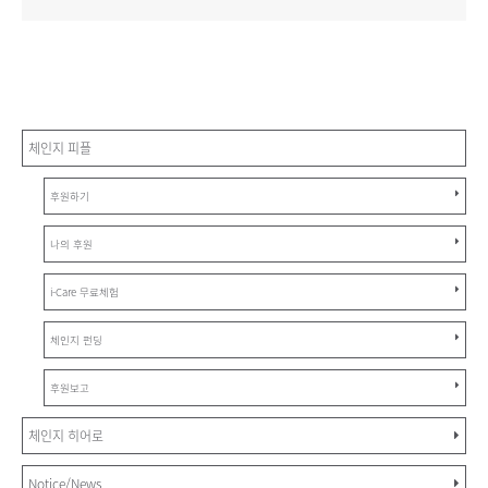
체인지 피플
후원하기
나의 후원
i-Care 무료체험
체인지 펀딩
후원보고
체인지 히어로
Notice/News