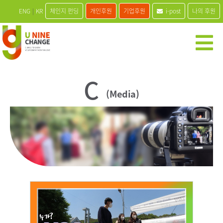
ENG
|
KR
체인지 펀딩
개인후원
기업후원
i-post
나의 후원
C
(Media)