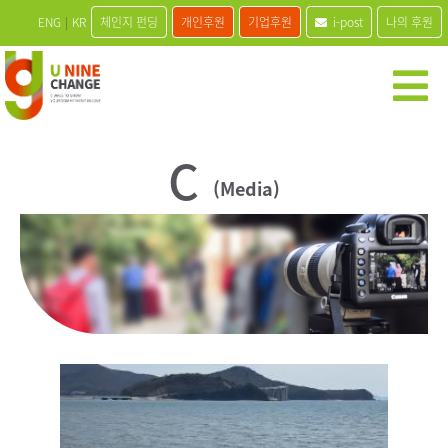
ENG
|
KR
체인지 펀딩
개인후원
기업후원
i-post
나의 후원
C
(Media)