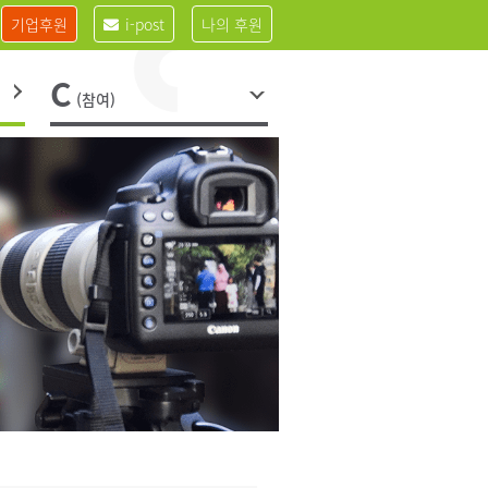
기업후원
i-post
나의 후원
C
(참여)