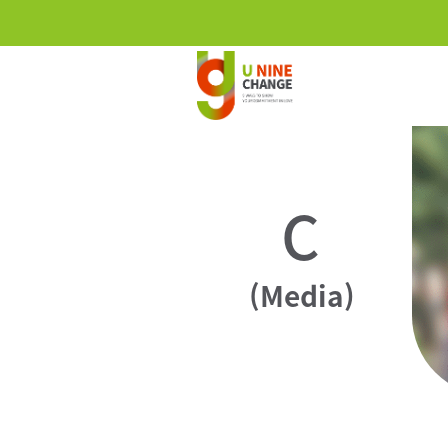
C
(Media)