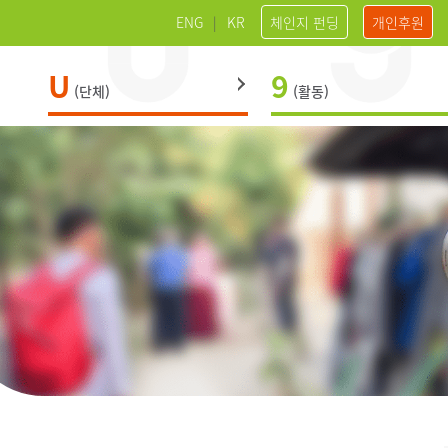
ENG
|
KR
체인지 펀딩
개인후원
U
9
(단체)
(활동)