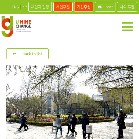
ENG
|
KR
체인지 펀딩
개인후원
기업후원
i-post
나의 후원
back to list