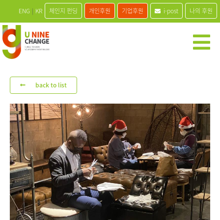
ENG
|
KR
체인지 펀딩
개인후원
기업후원
i-post
나의 후원
back to list