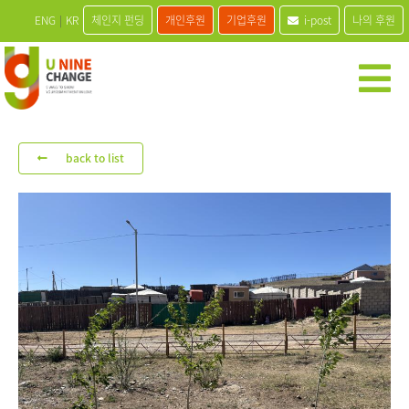
ENG
|
KR
체인지 펀딩
개인후원
기업후원
i-post
나의 후원
back to list