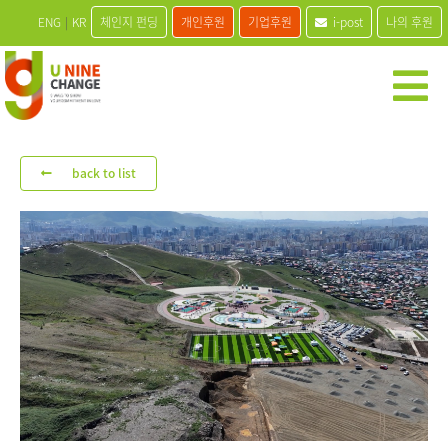
ENG
|
KR
체인지 펀딩
개인후원
기업후원
i-post
나의 후원
back to list