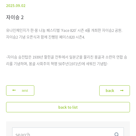
2025.09.02
자이승 2
유나인체인지가 한·몽 나눔 페스티벌 ‘Face 820’ 시즌 4를 개최한 자이승2 공원.
자이승2 기념 오픈식과 함께 진행된 페이스820 시즌4.
-자이승 승전탑은 1939년 할힌골 전투에서 일본군을 물리친 몽골과 소련의 연합 승
리를 기념하며, 몽골 사회주의 혁명 50주년(1971년)에 세워진 기념탑-
back
next
back to list