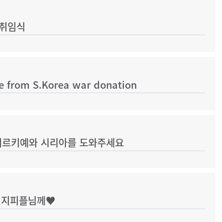
 취임식
e from S.Korea war donation
튀르키예와 시리아를 도와주세요
체인지피플님께♥