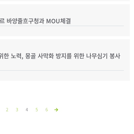
토르 바양줄흐구청과 MOU체결
위한 노력, 몽골 사막화 방지를 위한 나무심기 봉사
2
3
4
5
6