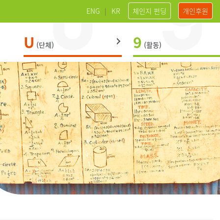
ENG
|
KR
체인지 펀딩
개인후원
U
9
(단체)
(활동)